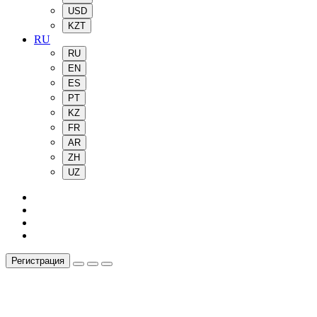
USD
KZT
RU
RU
EN
ES
PT
KZ
FR
AR
ZH
UZ
Регистрация