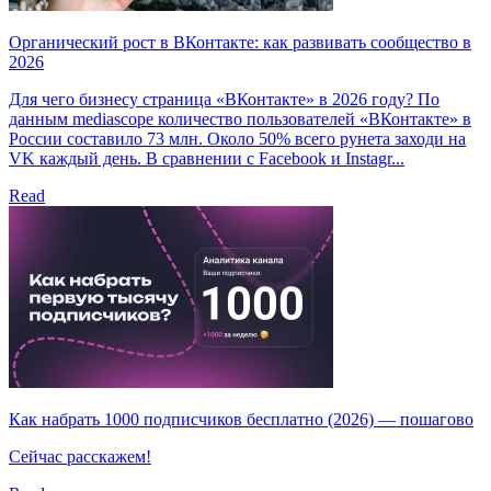
Органический рост в ВКонтакте: как развивать сообщество в
2026
Для чего бизнесу страница «ВКонтакте» в 2026 году? По
данным mediascope количество пользователей «ВКонтакте» в
России составило 73 млн. Около 50% всего рунета заходи на
VK каждый день. В сравнении с Facebook и Instagr...
Read
Как набрать 1000 подписчиков бесплатно (2026) — пошагово
Сейчас расскажем!