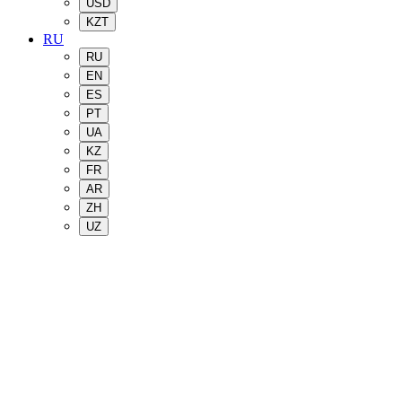
USD
KZT
RU
RU
EN
ES
PT
UA
KZ
FR
AR
ZH
UZ