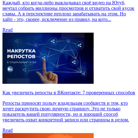
Каждый, кто когда-либо выкладывал своё видео на Ютуб,
мечтал собрать миллионы просмотров и отхватить свой кусок
славы. А в перспективе неплохо зарабатывать на этом. Но
хайп - это, скорее, исключение из правил, на кото...
Read
Как увеличить репосты в ВКонтакте: 7 проверенных способов
Репосты приносят пользу владельцам сообществ и тем, кто
хочет раскрутить свою личную страницу. Это не только
показатель вашей популярности, но и хороший способ
увеличить охват конкретной записи или страницы в целом.
Read