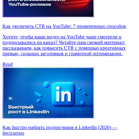
Как увеличить CTR на YouTube: 7 проверенных способов
Хотите, чтобы ваши видео на YouTube чаще смотрели и
подписывались на канал? Читайте наш свежий материал:
рассказываем, как повысить CTR с помощью креативных
превью, сильных заголовков и грамотной оптимизации.
Read
Как быстро набрать подписчиков в LinkedIn (2026) —
бесплатно