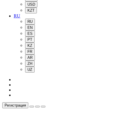
USD
KZT
RU
RU
EN
ES
PT
KZ
FR
AR
ZH
UZ
Регистрация