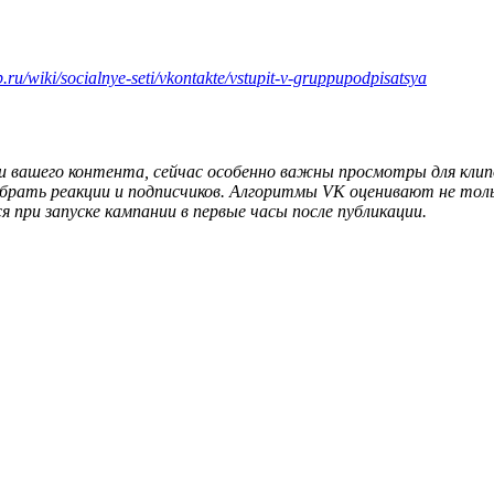
.ru/wiki/socialnye-seti/vkontakte/vstupit-v-gruppupodpisatsya
вашего контента, сейчас особенно важны просмотры для клипо
рать реакции и подписчиков. Алгоритмы VK оценивают не тольк
при запуске кампании в первые часы после публикации.