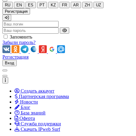
RU
EN
ES
PT
KZ
FR
AR
ZH
UZ
Регистрация
Запомнить
Забыли пароль?
Регистрация
Вход
Создать аккаунт
Партнерская программа
Новости
Блог
База знаний
Оферта
Служба поддержки
Скачать IPweb Surf