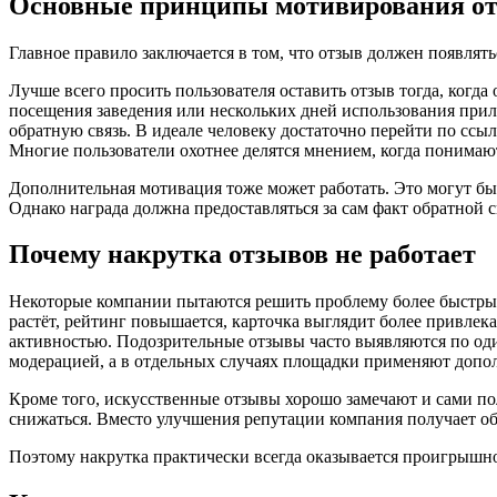
Основные принципы мотивирования о
Главное правило заключается в том, что отзыв должен появлять
Лучше всего просить пользователя оставить отзыв тогда, когда
посещения заведения или нескольких дней использования прило
обратную связь. В идеале человеку достаточно перейти по сс
Многие пользователи охотнее делятся мнением, когда понима
Дополнительная мотивация тоже может работать. Это могут бы
Однако награда должна предоставляться за сам факт обратной 
Почему накрутка отзывов не работает
Некоторые компании пытаются решить проблему более быстрым 
растёт, рейтинг повышается, карточка выглядит более привле
активностью. Подозрительные отзывы часто выявляются по од
модерацией, а в отдельных случаях площадки применяют допол
Кроме того, искусственные отзывы хорошо замечают и сами по
снижаться. Вместо улучшения репутации компания получает о
Поэтому накрутка практически всегда оказывается проигрышно