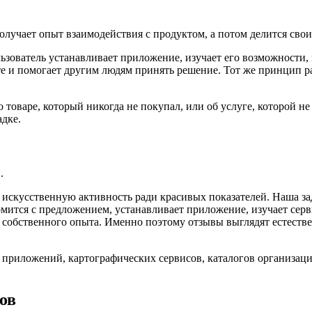
получает опыт взаимодействия с продуктом, а потом делится сво
ователь устанавливает приложение, изучает его возможности, 
е и помогает другим людям принять решение. Тот же принцип ра
 товаре, который никогда не покупал, или об услуге, которой не
дке.
.
искусственную активность ради красивых показателей. Наша зад
омится с предложением, устанавливает приложение, изучает сер
и собственного опыта. Именно поэтому отзывы выглядят естест
 приложений, картографических сервисов, каталогов организаци
ов