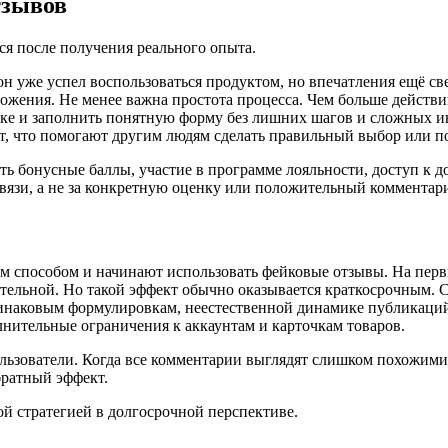
тзывов
ся после получения реального опыта.
 он уже успел воспользоваться продуктом, но впечатления ещё св
жения. Не менее важна простота процесса. Чем больше действий
ылке и заполнить понятную форму без лишних шагов и сложных и
ют, что помогают другим людям сделать правильный выбор или 
ть бонусные баллы, участие в программе лояльности, доступ к
связи, а не за конкретную оценку или положительный комментар
способом и начинают использовать фейковые отзывы. На первый
кательной. Но такой эффект обычно оказывается краткосрочным.
инаковым формулировкам, неестественной динамике публикаций
нительные ограничения к аккаунтам и карточкам товаров.
льзователи. Когда все комментарии выглядят слишком похожими
братный эффект.
й стратегией в долгосрочной перспективе.