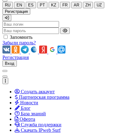
RU
EN
ES
PT
KZ
FR
AR
ZH
UZ
Регистрация
Запомнить
Забыли пароль?
Регистрация
Вход
Создать аккаунт
Партнерская программа
Новости
Блог
База знаний
Оферта
Служба поддержки
Скачать IPweb Surf