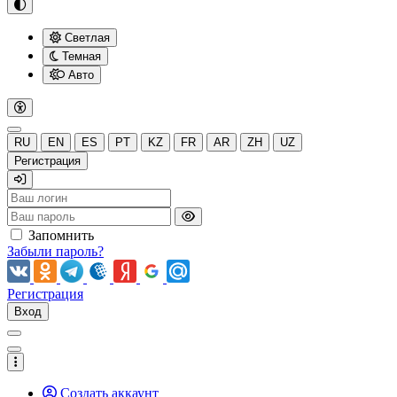
Светлая
Темная
Авто
RU
EN
ES
PT
KZ
FR
AR
ZH
UZ
Регистрация
Запомнить
Забыли пароль?
Регистрация
Вход
Создать аккаунт