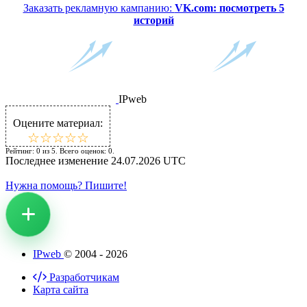
Заказать рекламную кампанию:
VK.com: посмотреть 5
историй
IPweb
Оцените материал:
☆
★
☆
★
☆
★
☆
★
☆
★
Рейтинг:
0
из
5
. Всего оценок:
0
.
Последнее изменение
24.07.2026 UTC
Нужна помощь? Пишите!
IPweb
© 2004 - 2026
Разработчикам
Карта сайта