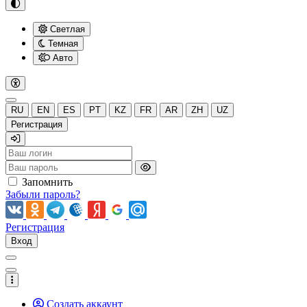
Светлая
Темная
Авто
RU
EN
ES
PT
KZ
FR
AR
ZH
UZ
Регистрация
Запомнить
Забыли пароль?
Регистрация
Вход
Создать аккаунт