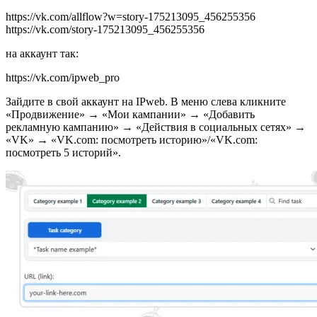
https://vk.com/allflow?w=story-175213095_456255356
https://vk.com/story-175213095_456255356
на аккаунт так:
https://vk.com/ipweb_pro
Зайдите в свой аккаунт на IPweb. В меню слева кликните
«Продвижение» → «Мои кампании» → «Добавить
рекламную кампанию» → «Действия в социальных сетях» →
«VK» → «VK.com: посмотреть историю»/«VK.com:
посмотреть 5 историй».