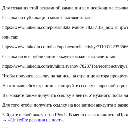
Для создания этой рекламной кампании вам необходима ссылка 
Ссылка на публикацию может выглядеть так:
https://www.linkedin.com/posts/nikita-ivanov-782371ba_now-in-ip
или так:
https://www.linkedin.com/feed/update/urn:li:activity:7119312235356
Ссылка на все публикации аккаунта может выглядеть так:
https://www.linkedin.com/in/nikita-ivanov-782371ba/recent-activity/al
Чтобы получить ссылку на запись, на странице автора прокрут
На открывшейся странице скопируйте ссылку в адресной строк
Вы можете также получить ссылку в ленте. У нужного поста на
Для того чтобы получить ссылку на все записи аккаунта в раз
Зайдите в свой аккаунт на IPweb. В меню слева кликните «
→ «
LinkedIn: реакция на пост
».