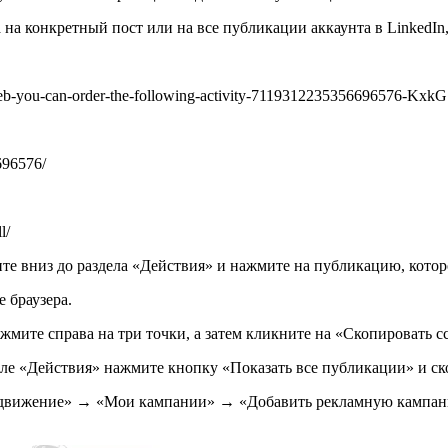
на конкретный пост или на все публикации аккаунта в LinkedIn,
web-you-can-order-the-following-activity-7119312235356696576-KxkG
696576/
l/
ите вниз до раздела «Действия» и нажмите на публикацию, котор
е браузера.
жмите справа на три точки, а затем кликните на «Скопировать 
деле «Действия» нажмите кнопку «Показать все публикации» и с
Продвижение» → «Мои кампании» → «Добавить рекламную кампан