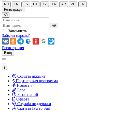
RU
EN
ES
PT
KZ
FR
AR
ZH
UZ
Регистрация
Запомнить
Забыли пароль?
Регистрация
Вход
Создать аккаунт
Партнерская программа
Новости
Блог
База знаний
Оферта
Служба поддержки
Скачать IPweb Surf