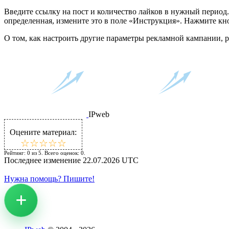
Введите ссылку на пост и количество лайков в нужный период
определенная, измените это в поле «Инструкция». Нажмите кн
О том, как настроить другие параметры рекламной кампании, 
IPweb
Оцените материал:
☆
★
☆
★
☆
★
☆
★
☆
★
Рейтинг:
0
из
5
. Всего оценок:
0
.
Последнее изменение
22.07.2026 UTC
Нужна помощь? Пишите!