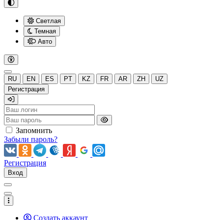
Светлая
Темная
Авто
RU
EN
ES
PT
KZ
FR
AR
ZH
UZ
Регистрация
Запомнить
Забыли пароль?
Регистрация
Вход
Создать аккаунт