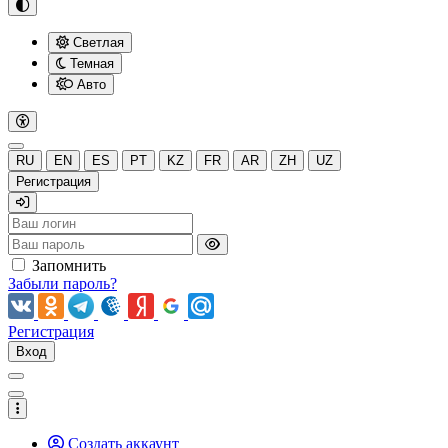
Светлая
Темная
Авто
RU
EN
ES
PT
KZ
FR
AR
ZH
UZ
Регистрация
Запомнить
Забыли пароль?
Регистрация
Вход
Создать аккаунт