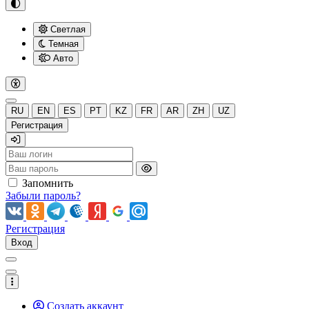
Светлая
Темная
Авто
RU
EN
ES
PT
KZ
FR
AR
ZH
UZ
Регистрация
Запомнить
Забыли пароль?
Регистрация
Вход
Создать аккаунт