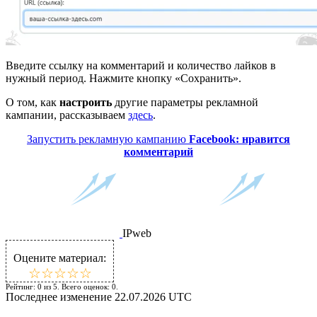
Введите ссылку на комментарий и количество лайков в
нужный период. Нажмите кнопку «Сохранить».
О том, как
настроить
другие параметры рекламной
кампании, рассказываем
здесь
.
Запустить рекламную кампанию
Facebook: нравится
комментарий
IPweb
Оцените материал:
☆
★
☆
★
☆
★
☆
★
☆
★
Рейтинг:
0
из
5
. Всего оценок:
0
.
Последнее изменение
22.07.2026 UTC