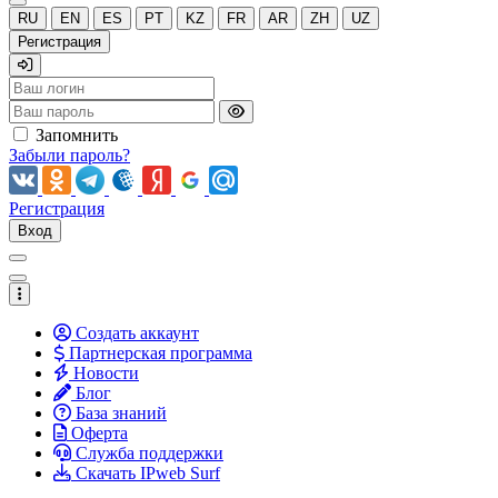
RU
EN
ES
PT
KZ
FR
AR
ZH
UZ
Регистрация
Запомнить
Забыли пароль?
Регистрация
Вход
Создать аккаунт
Партнерская программа
Новости
Блог
База знаний
Оферта
Служба поддержки
Скачать IPweb Surf