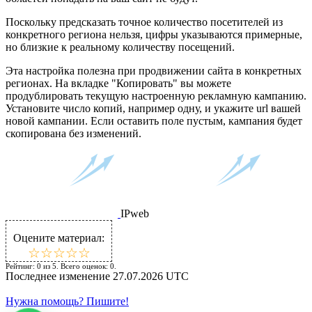
Поскольку предсказать точное количество посетителей из
конкретного региона нельзя, цифры указываются примерные,
но близкие к реальному количеству посещений.
Эта настройка полезна при продвижении сайта в конкретных
регионах. На вкладке "Копировать" вы можете
продублировать текущую настроенную рекламную кампанию.
Установите число копий, например одну, и укажите url вашей
новой кампании. Если оставить поле пустым, кампания будет
скопирована без изменений.
IPweb
Оцените материал:
☆
★
☆
★
☆
★
☆
★
☆
★
Рейтинг:
0
из
5
. Всего оценок:
0
.
Последнее изменение
27.07.2026 UTC
Нужна помощь? Пишите!