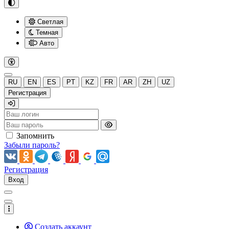
Светлая
Темная
Авто
RU
EN
ES
PT
KZ
FR
AR
ZH
UZ
Регистрация
Запомнить
Забыли пароль?
Регистрация
Вход
Создать аккаунт