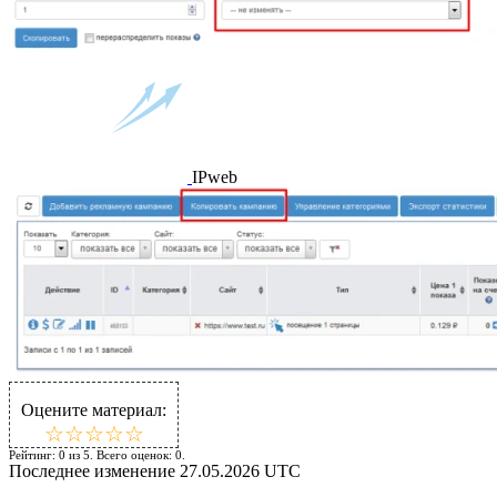
IPweb
Оцените материал:
☆
★
☆
★
☆
★
☆
★
☆
★
Рейтинг:
0
из
5
. Всего оценок:
0
.
Последнее изменение
27.05.2026 UTC