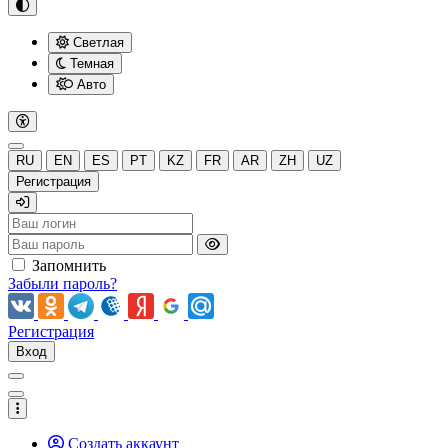
Светлая
Темная
Авто
RU
EN
ES
PT
KZ
FR
AR
ZH
UZ
Регистрация
Запомнить
Забыли пароль?
Регистрация
Вход
Создать аккаунт