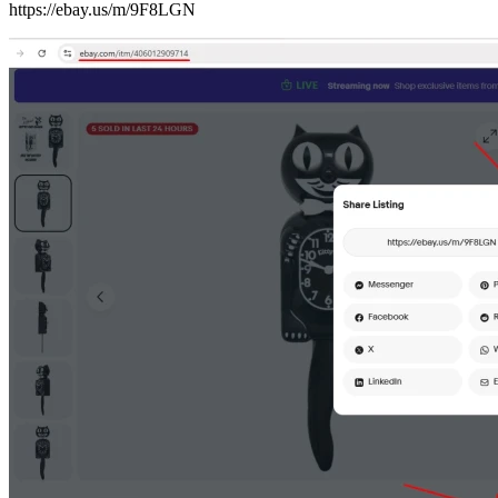
https://ebay.us/m/9F8LGN