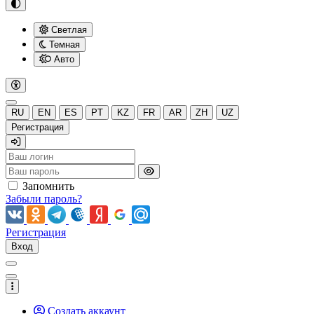
Светлая
Темная
Авто
RU
EN
ES
PT
KZ
FR
AR
ZH
UZ
Регистрация
Запомнить
Забыли пароль?
Регистрация
Вход
Создать аккаунт