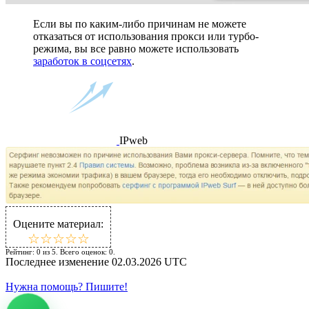
Если вы по каким-либо причинам не можете
отказаться от использования прокси или турбо-
режима, вы все равно можете использовать
заработок в соцсетях
.
IPweb
Оцените материал:
☆
★
☆
★
☆
★
☆
★
☆
★
Рейтинг:
0
из
5
. Всего оценок:
0
.
Последнее изменение
02.03.2026 UTC
Нужна помощь? Пишите!