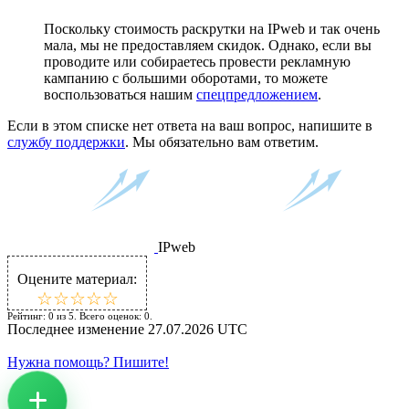
Поскольку стоимость раскрутки на IPweb и так очень
мала, мы не предоставляем скидок. Однако, если вы
проводите или собираетесь провести рекламную
кампанию с большими оборотами, то можете
воспользоваться нашим
спецпредложением
.
Если в этом списке нет ответа на ваш вопрос, напишите в
службу поддержки
. Мы обязательно вам ответим.
IPweb
Оцените материал:
☆
★
☆
★
☆
★
☆
★
☆
★
Рейтинг:
0
из
5
. Всего оценок:
0
.
Последнее изменение
27.07.2026 UTC
Нужна помощь? Пишите!