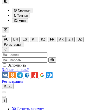
Светлая
Темная
Авто
RU
EN
ES
PT
KZ
FR
AR
ZH
UZ
Регистрация
Запомнить
Забыли пароль?
Регистрация
Вход
Создать аккаунт